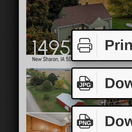
Prin
Dow
JPG
Dow
PNG